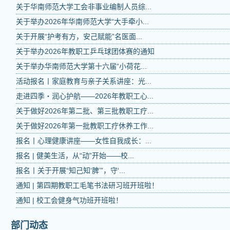
关于华南师范大学工会非事业编制人员综...
关于举办2026年华南师范大学“大手牵小...
关于开展“护考有方，安己赋能”名医面...
关于举办2026年教职工乒乓球团体赛的通知
关于举办华南师范大学第十六届“小荷花...
活动报名丨家庭教育与亲子关系讲座：光...
走进四季・润心护航——2026年教职工心...
关于做好2026年第二批、第三批教职工疗...
关于做好2026年第一批教职工疗休养工作...
报名丨心理健康讲座——女性自我成长：...
报名 | 健美生活，从“动”开始——校...
报名丨关于开展“知己知‘脾’”，守‘...
通知 | 第四期教职工毛笔书法研习班开班啦！
通知 | 校工会健身气功班开班啦！
部门动态