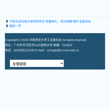
华南先进光电子研究院举办“安康有礼，阳光相随”端午主题活动
最后一页
Copyright © 2026 华南师范大学工会委员会 All rights reserved
地址：广州市天河区中山大道西55号 邮编：510631
电话：(020)85211040 E-mail：scnugh@m.scnu.edu.cn