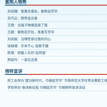
紫荆人物秀
刘羽珊：笔墨生香处，紫荆自芳华
员巧云：跨界追光者
王倩：当强子物理选择了我
王颖：紫荆花开处，笔墨写芳华
刘凤娟：当理性穿过我的内心
徐越湘：乐本于心 弦歌不辍
陈珺：把握人生的“自然度”
邢丽丹：一直在这里
榜样宣讲
校工会举办“建功新时代，巾帼绽芳华” 华南师范大学优秀女教职工
学校举办“奋进新征程 巾帼绽芳华” 巾帼榜样宣讲活动