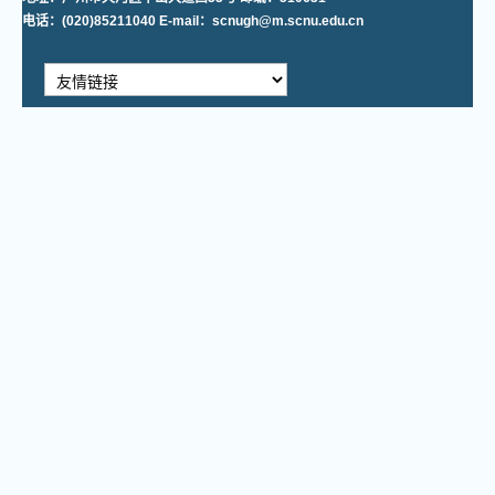
电话：(020)85211040 E-mail：scnugh@m.scnu.edu.cn