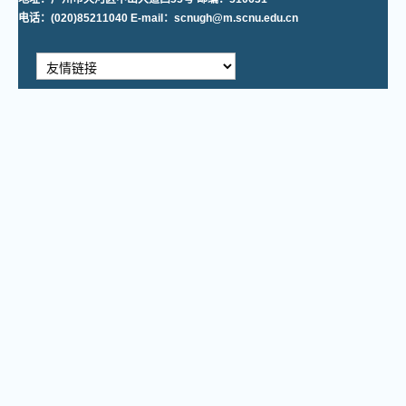
电话：(020)85211040 E-mail：scnugh@m.scnu.edu.cn