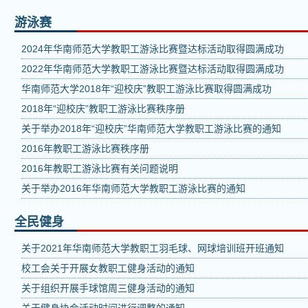
游泳赛
2024年华南师范大学教职工游泳比赛暨达标活动取得圆满成功
2022年华南师范大学教职工游泳比赛暨达标活动取得圆满成功
华南师范大学2018年“迎校庆”教职工游泳比赛取得圆满成功
2018年“迎校庆”教职工游泳比赛秩序册
关于举办2018年“迎校庆”华南师范大学教职工游泳比赛的通知
2016年教职工游泳比赛秩序册
2016年教职工游泳比赛有关问题说明
关于举办2016年华南师范大学教职工游泳比赛的通知
全民健身
关于2021年华南师范大学教职工羽毛球、网球培训班开班通知
校工会关于开展女教职工健身活动的通知
关于组织开展手球馆周三健身活动的通知