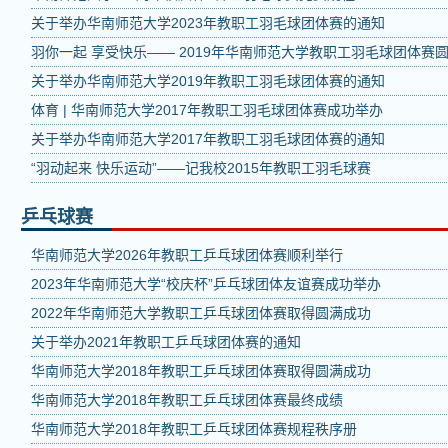
关于举办华南师范大学2023年教职工羽毛球团体赛的通知
羽你一起 享受快乐—— 2019年华南师范大学教职工羽毛球团体赛
关于举办华南师范大学2019年教职工羽毛球团体赛的通知
体育 | 华南师范大学2017年教职工羽毛球团体赛成功举办
关于举办华南师范大学2017年教职工羽毛球团体赛的通知
“羽动起来 快乐运动”——记我校2015年教职工羽毛球赛
乒乓球赛
华南师范大学2026年教职工乒乓球团体赛顺利举行
2023年华南师范大学“校庆杯”乒乓球团体友谊赛成功举办
2022年华南师范大学教职工乒乓球团体赛取得圆满成功
关于举办2021年教职工乒乓球团体赛的通知
华南师范大学2018年教职工乒乓球团体赛取得圆满成功
华南师范大学2018年教职工乒乓球团体赛最终成绩
华南师范大学2018年教职工乒乓球团体赛规程秩序册