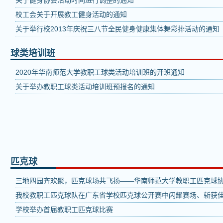
关于健身协会活动时间进行调整的通知
校工会关于开展教工健身活动的通知
关于举行校2013年庆祝三八节全民健身健康集体舞彩排活动的通知
球类培训班
2020年华南师范大学教职工球类活动培训班的开班通知
关于举办教职工球类活动培训班预报名的通知
匹克球
三地四园齐欢聚，匹克球场共飞扬——华南师范大学教职工匹克球
我校教职工匹克球队在广东省学校匹克球公开赛中闪耀赛场、斩获
学校举办首届教职工匹克球比赛