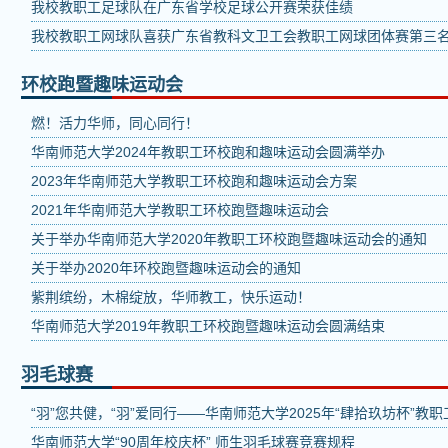
我校教职工足球队在广东省学校足球公开赛荣获佳绩
我校教职工网球队喜获广东省教科文卫工会教职工网球团体赛第三
环校跑暨趣味运动会
燃！活力华师，同心同行！
华南师范大学2024年教职工环校跑和趣味运动会圆满举办
2023年华南师范大学教职工环校跑和趣味运动会方案
2021年华南师范大学教职工环校跑暨趣味运动会
关于举办华南师范大学2020年教职工环校跑暨趣味运动会的通知
关于举办2020年环校跑暨趣味运动会的通知
紫荆缤纷，木棉绽放，华师教工，快乐运动！
华南师范大学2019年教职工环校跑暨趣味运动会圆满结束
羽毛球赛
“羽”您共健，“羽”爱同行——华南师范大学2025年“肆拾玖坊杯”
华南师范大学“90周年校庆杯” 师生羽毛球赛竞赛规程